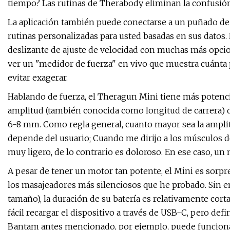
tiempo? Las rutinas de Therabody eliminan la confusión
La aplicación también puede conectarse a un puñado de ap
rutinas personalizadas para usted basadas en sus datos. 
deslizante de ajuste de velocidad con muchas más opcio
ver un "medidor de fuerza" en vivo que muestra cuánta pr
evitar exagerar.
Hablando de fuerza, el Theragun Mini tiene más potenci
amplitud (también conocida como longitud de carrera
6-8 mm. Como regla general, cuanto mayor sea la amplit
depende del usuario; Cuando me dirijo a los músculos de 
muy ligero, de lo contrario es doloroso. En ese caso, u
A pesar de tener un motor tan potente, el Mini es sorp
los masajeadores más silenciosos que he probado. Sin 
tamaño), la duración de su batería es relativamente corta
fácil recargar el dispositivo a través de USB-C, pero de
Bantam antes mencionado, por ejemplo, puede funcionar